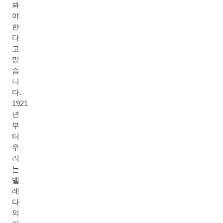
봐
야
한
다
고
믿
습
니
다.
1921
년
부
터
우
리
는
벨
레
다
의