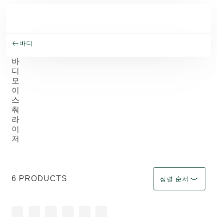
주요 콘텐츠로 건너뛰기
바디
바
디
모
이
스
춰
라
이
저
필터 선택 Immediate 
6 PRODUCTS
정렬 순서