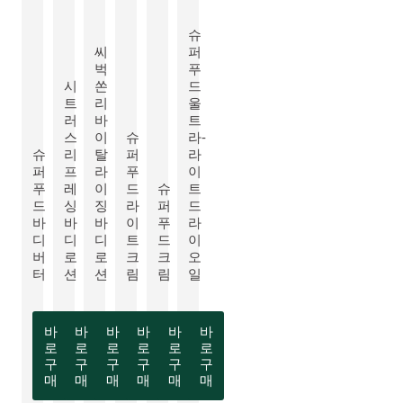
슈
씨
퍼
벅
푸
시
쏜
드
트
리
울
러
바
트
스
이
슈
라-
슈
리
탈
퍼
라
더 알아보기:
더 알아보기:
퍼
프
라
푸
이
더 알아보기:
푸
레
이
드
슈
트
드
싱
징
라
퍼
드
더 알아보기:
더 알아보기:
바
바
바
이
푸
라
더 알아보기:
디
디
디
트
드
이
버
로
로
크
크
오
터
션
션
림
림
일
바
바
바
바
바
바
로
로
로
로
로
로
구
구
구
구
구
구
매
매
매
매
매
매