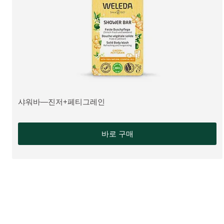
샤워바—진저+페티그레인
더 알아보기:
바로 구매