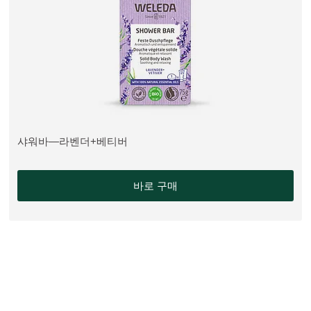
샤워바—라벤더+베티버
더 알아보기:
바로 구매