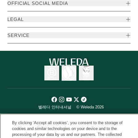
OFFICIAL SOCIAL MEDIA
LEGAL
SERVICE
벨레다 인터내셔널
© Weleda 2026
By clicking ‘Accept all cookies’, you consent to the storage of
cookies and similar technologies on your device and to the
WELEDA
processing of your data by us and our partners. The collected
이 사이트는 대한민국 사용자만을 위해 벨레다코리아(유)