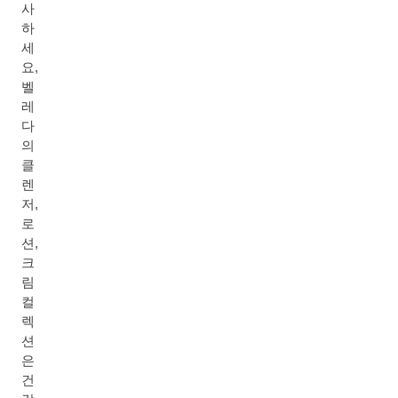
사
하
세
요,
벨
레
다
의
클
렌
저,
로
션,
크
림
컬
렉
션
은
건