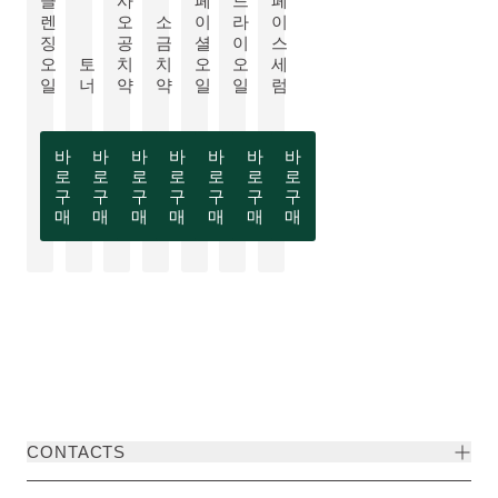
클
사
페
드
페
렌
오
소
이
라
이
더 알아보기:
징
공
금
셜
이
스
NEW
더 알아보기:
더 알아보기:
오
토
치
치
오
오
세
더 알아보기:
일
너
약
약
일
일
럼
바
바
바
바
바
바
바
로
로
로
로
로
로
로
구
구
구
구
구
구
구
매
매
매
매
매
매
매
CONTACTS