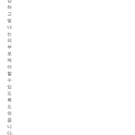
강
하
고
빛
나
는
피
부
로
케
어
할
수
있
도
록
도
와
줍
니
다.