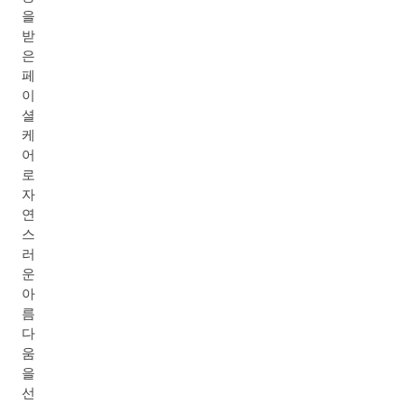
을
받
은
페
이
셜
케
어
로
자
연
스
러
운
아
름
다
움
을
선