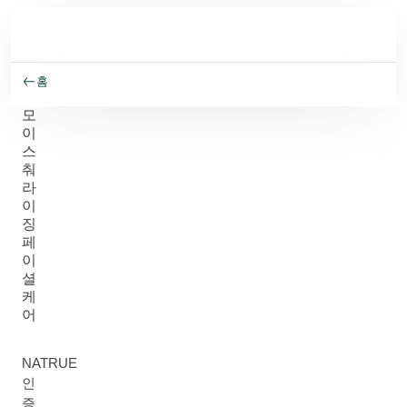
주요 콘텐츠로 건너뛰기
홈
모
이
스
춰
라
이
징
페
이
셜
케
어
NATRUE
인
증