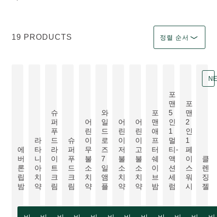
필터 선택 Immediate 
19 PRODUCTS
정렬 순서
N
포
맨
포
슈
와
포
5
맨
퍼
어
일
어
어
맨
인
2
푸
린
드
린
린
애
1
인
라
드
슈
이
로
이
이
프
멀
1
더 알아보기:
더 알아보
에
타
라
퍼
무
즈
저
고
터
티-
페
NEW
더 알아보기:
더 알아보기:
더 알아보기:
더 알아보기:
더 알아보기:
더 알아보기:
버
니
이
푸
불
7
불
불
쉐
액
이
클
더 알아보기:
더 알아보기:
론
아
트
드
소
일
소
소
이
션
스
렌
더 알아보기:
더 
립
치
크
크
치
앰
치
치
브
세
워
징
밤
약
림
림
약
플
약
약
밤
럼
시
젤