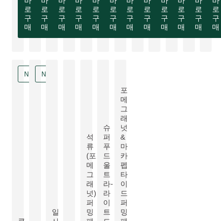
바
바
바
바
바
바
바
바
바
바
바
바
로
로
로
로
로
로
로
로
로
로
로
로
구
구
구
구
구
구
구
구
구
구
구
구
매
매
매
매
매
매
매
매
매
매
매
매
NEW
NEW
포
메
그
래
슈
넛
석
퍼
&
류
푸
마
(포
드
카
메
울
펩
그
트
타
더 알아보기:
래
라-
이
넛)
라
드
더 알아보기:
더 알아보기:
퍼
이
퍼
일
밍
트
밍
NEW