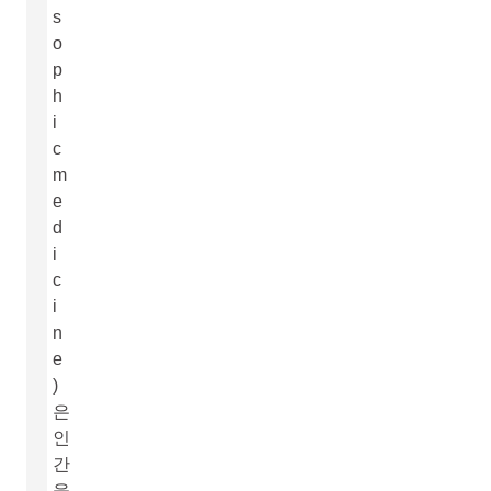
s
o
p
h
i
c
m
e
d
i
c
i
n
e
)
은
인
간
을