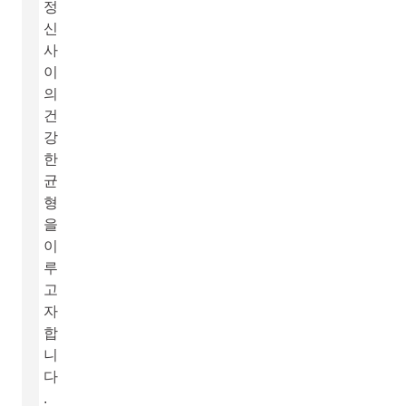
정
신
사
이
의
건
강
한
균
형
을
이
루
고
자
합
니
다
.