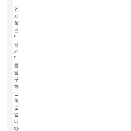
인
지
학
은
“
관
계
”
를
탐
구
하
는
학
문
입
니
다