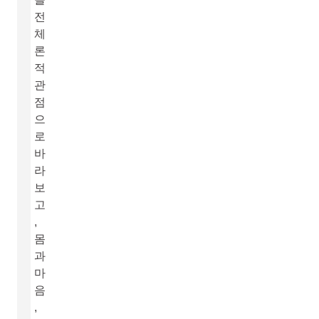
전
체
론
적
관
점
으
로
바
라
보
고
,
몸
과
마
음
,