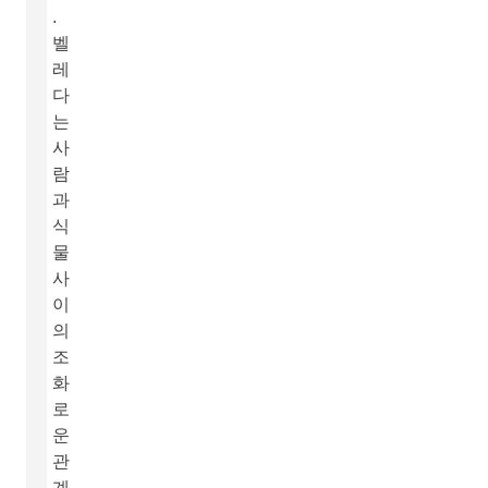
.
벨
레
다
는
사
람
과
식
물
사
이
의
조
화
로
운
관
계