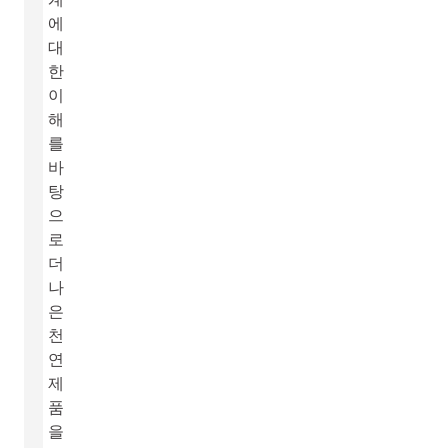
에
대
한
이
해
를
바
탕
으
로
더
나
은
천
연
제
품
을