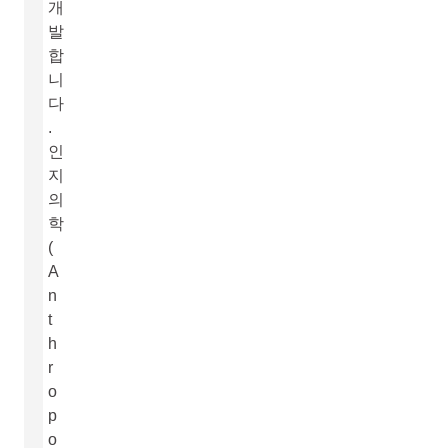
개
발
합
니
다
.
인
지
의
학
(
A
n
t
h
r
o
p
o