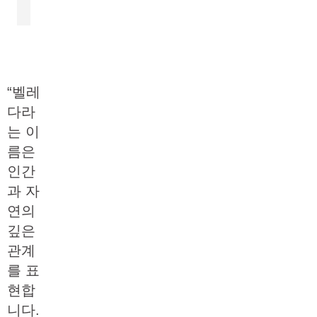
“벨레
다라
는 이
름은
인간
과 자
연의
깊은
관계
를 표
현합
니다.