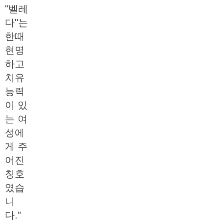
"벨레
다"는
한때
현명
하고
치유
능력
이 있
는 여
성에
게 주
어진
칭호
였습
니
다.”