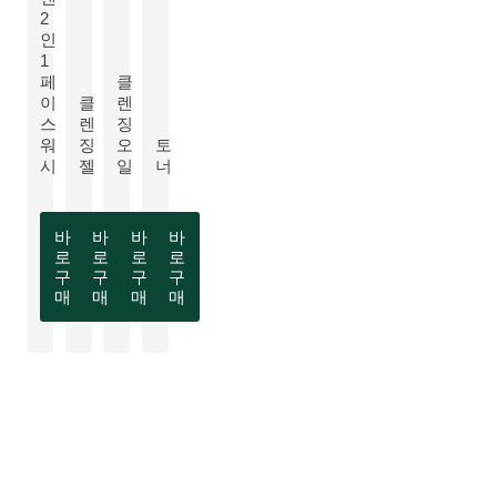
2
인
1
NEW
더 알아보기:
페
클
NEW
이
클
렌
스
렌
징
NEW
더 알아보기:
더 알아보기:
워
징
오
토
더 알아보기:
시
젤
일
너
바
바
바
바
로
로
로
로
구
구
구
구
매
매
매
매