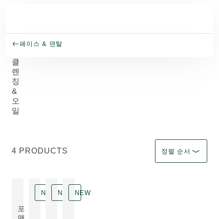
주요 콘텐츠로 건너뛰기
페이스 & 덴탈
클
렌
징
&
오
일
필터 선택 Immediate 
4 PRODUCTS
정렬 순서
NEW
NEW
NEW
포
맨