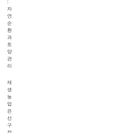
:
자
연
순
환
과
토
양
관
리
재
생
농
업
은
선
구
적