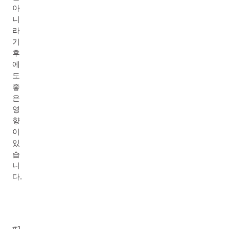
아
니
라
기
후
에
도
좋
은
영
향
이
있
습
니
다.