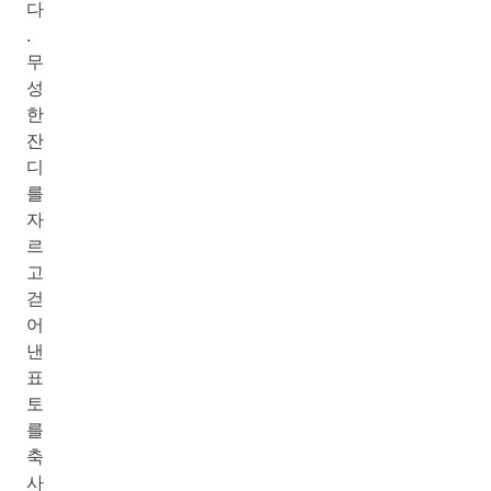
다
.
무
성
한
잔
디
를
자
르
고
걷
어
낸
표
토
를
축
사