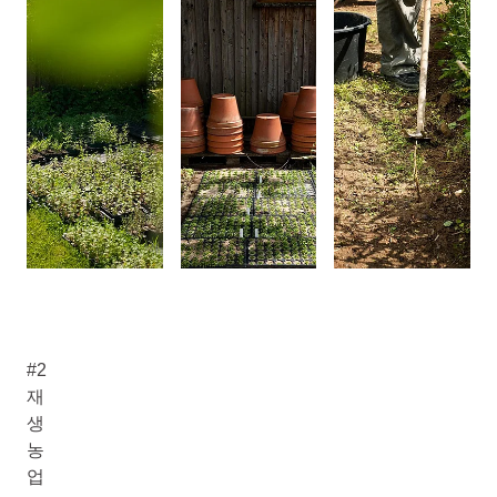
#2
재
생
농
업