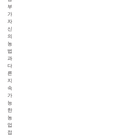
부
가
자
신
의
농
법
과
다
른
지
속
가
능
한
농
업
접