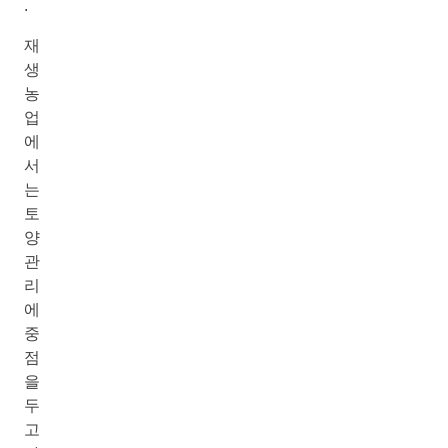
.
재
생
농
업
에
서
는
토
양
관
리
에
중
점
을
두
고