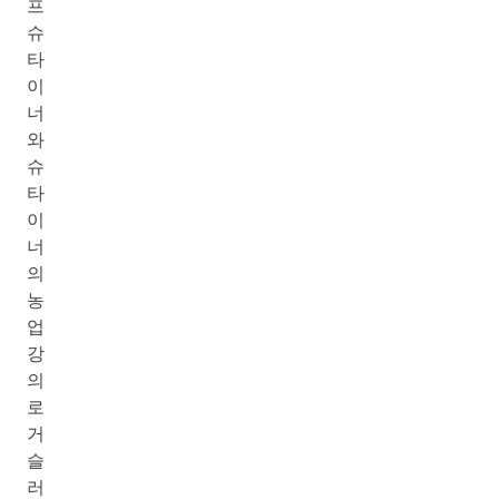
프
슈
타
이
너
와
슈
타
이
너
의
농
업
강
의
로
거
슬
러