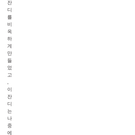
잔
디
를
비
옥
하
게
만
들
었
고
,
이
잔
디
는
나
중
에