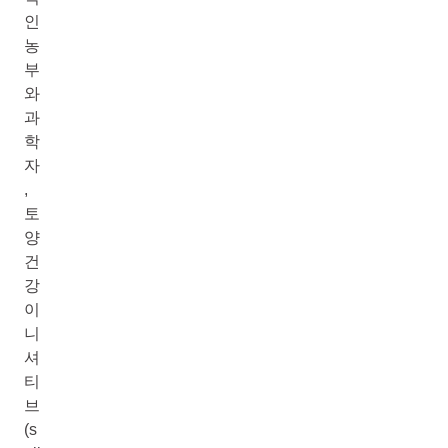
인
농
부
와
과
학
자
,
토
양
건
강
이
니
셔
티
브
(s