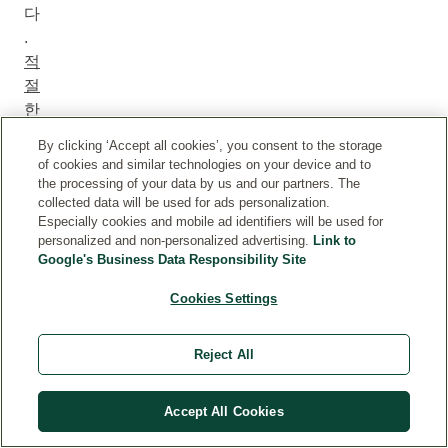
다
.
적
절
한
조
By clicking ‘Accept all cookies’, you consent to the storage
치
of cookies and similar technologies on your device and to
를
the processing of your data by us and our partners. The
collected data will be used for ads personalization.
취
Especially cookies and mobile ad identifiers will be used for
하
personalized and non-personalized advertising.
Link to
면
Google's Business Data Responsibility Site
유
Cookies Settings
기
탄
소
Reject All
가
토
Accept All Cookies
양
생