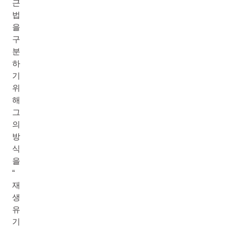
근
법
을
구
분
하
기
위
해
그
의
방
식
을
“
재
생
유
기