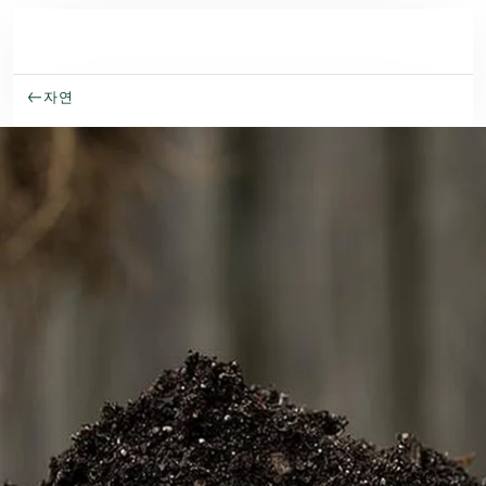
주요 콘텐츠로 건너뛰기
자연