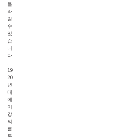
올
라
갈
수
있
습
니
다
.
19
20
년
대
에
이
강
의
를
통