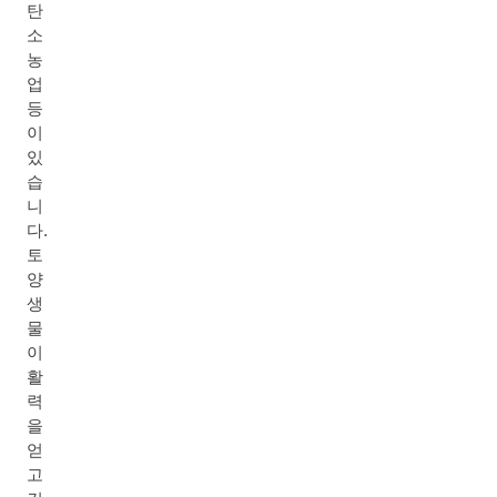
탄
소
농
업
등
이
있
습
니
다.
토
양
생
물
이
활
력
을
얻
고