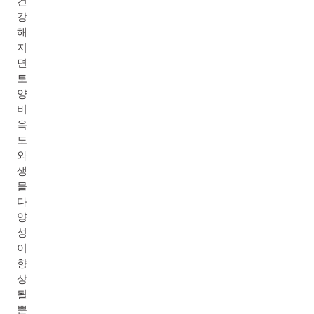
건
강
해
지
면
토
양
비
옥
도
와
생
물
다
양
성
이
향
상
될
뿐