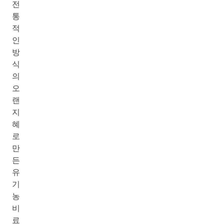
전
통
적
인
방
식
의
오
랜
지
혜
로
만
든
유
기
농
비
료