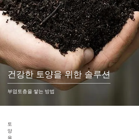
건강한 토양을 위한 솔루션
부엽토층을 쌓는 방법
토
양
을