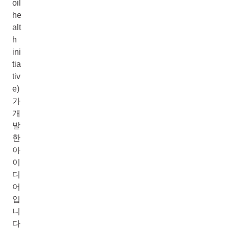
oil
he
alt
h
ini
tia
tiv
e)
가
개
발
한
아
이
디
어
입
니
다