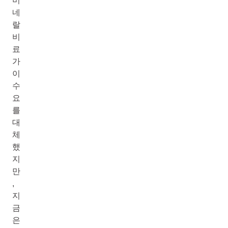
미
네
랄
비
료
가
이
수
요
를
대
체
했
지
만
,
지
금
은