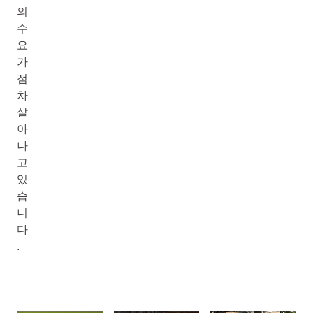
의
수
요
가
점
차
살
아
나
고
있
습
니
다
.