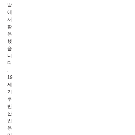
밭
에
서
활
용
했
습
니
다
.
19
세
기
후
반
산
업
용