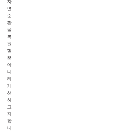
자
연
순
환
을
복
원
할
뿐
아
니
라
개
선
하
고
자
합
니