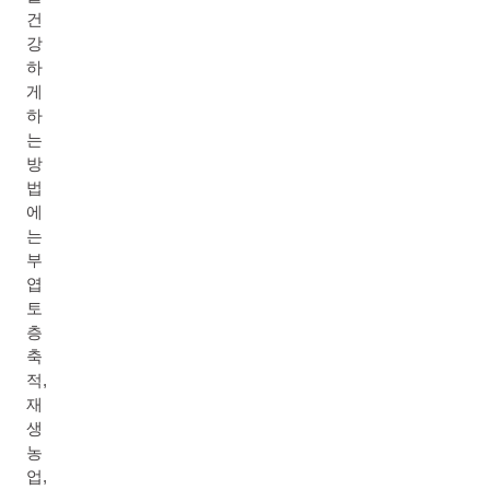
건
강
하
게
하
는
방
법
에
는
부
엽
토
층
축
적,
재
생
농
업,