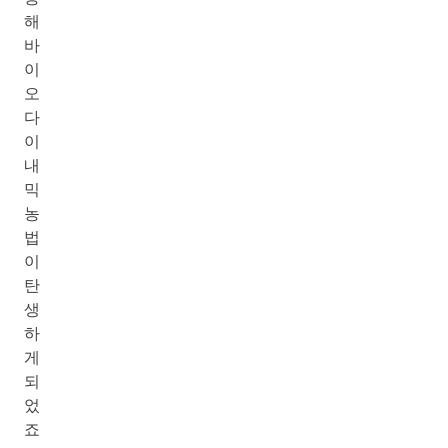
해
바
이
오
다
이
내
믹
농
법
이
탄
생
하
게
되
었
죠