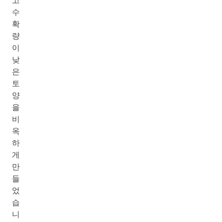
고
수
확
량
이
낮
은
토
양
을
비
옥
하
게
만
들
었
습
니