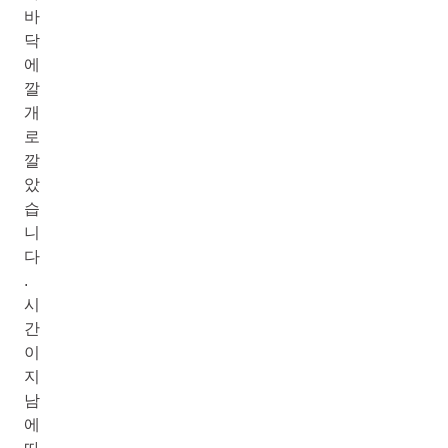
바
닥
에
깔
개
로
깔
았
습
니
다
.
시
간
이
지
남
에