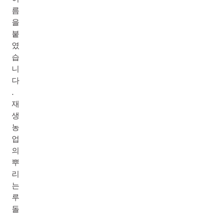
름
을
붙
였
습
니
다
.
재
생
농
업
의
뿌
리
는
루
돌