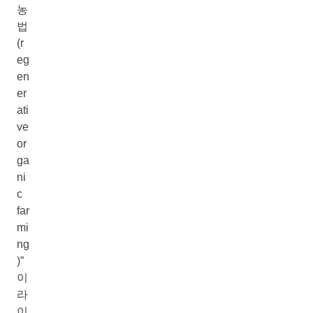
농
법
(r
eg
en
er
ati
ve
or
ga
ni
c
far
mi
ng
)”
이
라
이