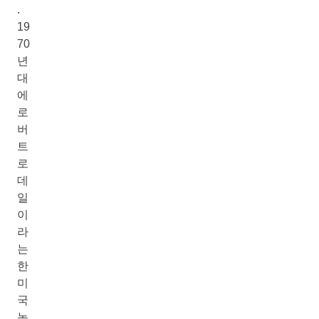
.
19
70
년
대
에
로
버
트
로
데
일
이
라
는
한
미
국
농