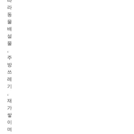
따
라
동
물
배
설
물
,
주
방
쓰
레
기
,
재
가
쌓
이
며