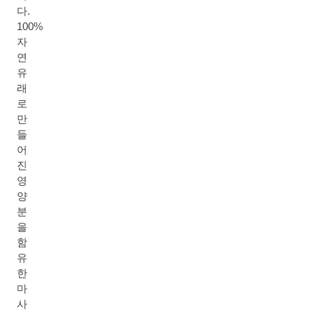
다.
100%
자
연
유
래
로
만
들
어
진
영
양
분
을
함
유
한
마
사