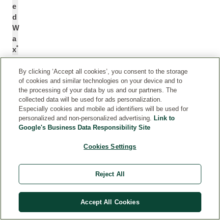
e
d
W
a
*
x
By clicking ‘Accept all cookies’, you consent to the storage
베
B
of cookies and similar technologies on your device and to
헤
e
the processing of your data by us and our partners. The
닐
h
collected data will be used for ads personalization.
알
e
Especially cookies and mobile ad identifiers will be used for
personalized and non-personalized advertising.
Link to
코
n
Google's Business Data Responsibility Site
올
yl
A
Cookies Settings
lc
o
h
Reject All
ol
Accept All Cookies
세
C