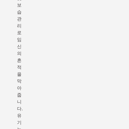
보
습
관
리
로
임
신
의
흔
적
을
막
아
줍
니
다.
유
기