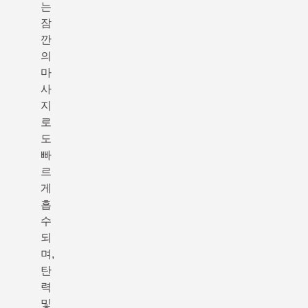
는
잠
깐
의
마
사
지
로
도
빠
르
게
흡
수
되
며,
탄
력
및