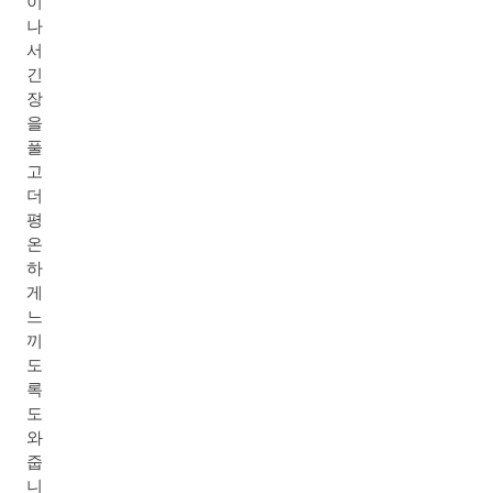
이
나
서
긴
장
을
풀
고
더
평
온
하
게
느
끼
도
록
도
와
줍
니