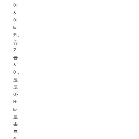
아
시
아
티
카,
유
기
농
시
어,
코
코
아
버
터
로
촉
촉