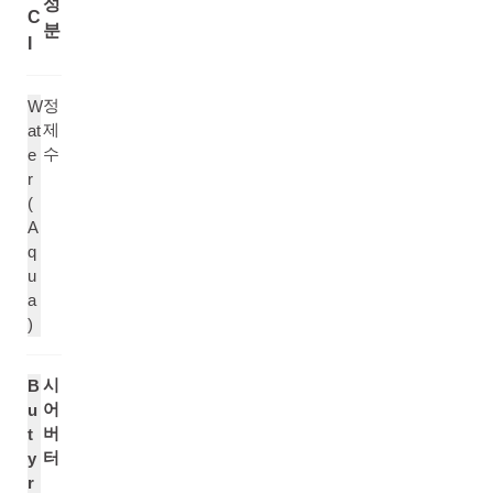
성
C
분
I
정
W
제
at
수
e
r
(
A
q
u
a
)
시
B
어
u
버
t
터
y
r