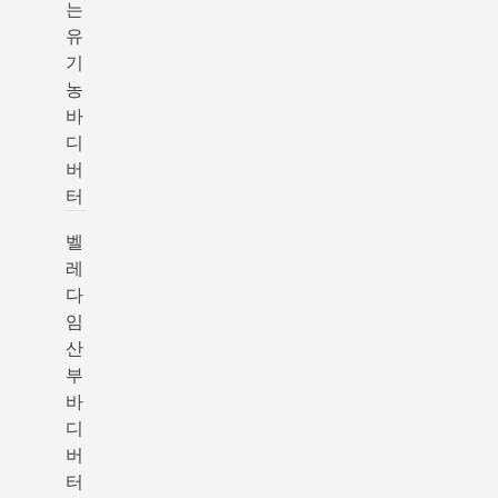
는
유
기
농
바
디
버
터
벨
레
다
임
산
부
바
디
버
터