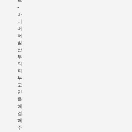
트
-
바
디
버
터
임
산
부
의
피
부
고
민
을
해
결
해
주