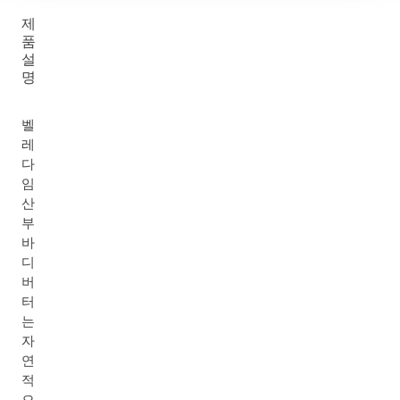
제
품
설
명
벨
레
다
임
산
부
바
디
버
터
는
자
연
적
으