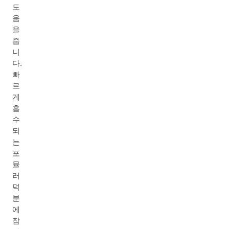
도
움
을
줍
니
다.
빠
르
게
흡
수
되
는
포
뮬
러
덕
분
에
잠