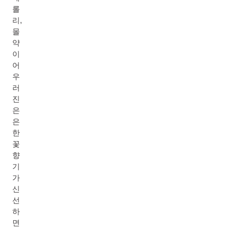
롤
리,
몰
약
이
어
우
러
진
은
은
한
꽃
향
기
가
신
선
하
면