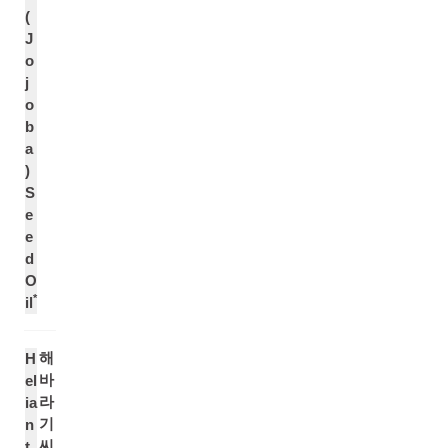
(
J
o
j
o
b
a
)
S
e
e
d
O
*
il
해
H
바
el
라
ia
기
n
씨
t