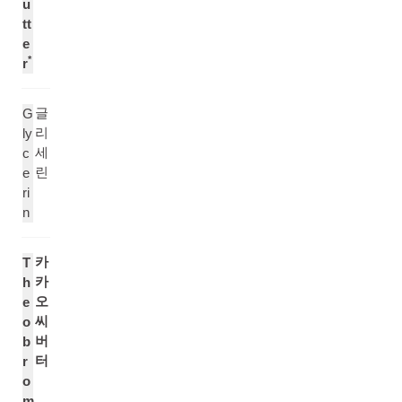
u
tt
e
*
r
글
G
리
ly
세
c
린
e
ri
n
카
T
카
h
오
e
씨
o
버
b
터
r
o
m