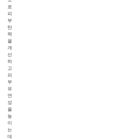
로
피
부
탄
력
을
개
선
하
고
피
부
유
연
성
을
높
이
는
데