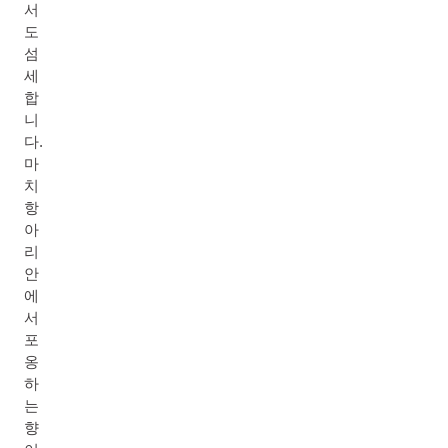
서
도
섬
세
합
니
다.
마
치
항
아
리
안
에
서
포
옹
하
는
향