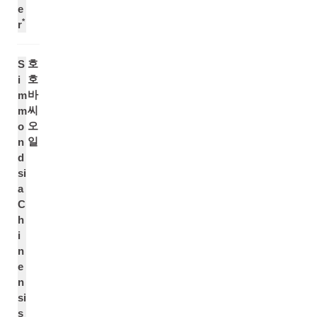
e
*
r
호
S
호
i
바
m
씨
m
오
o
일
n
d
si
a
C
h
i
n
e
n
si
s