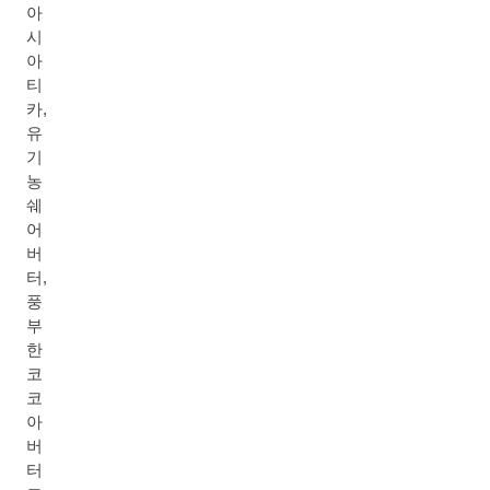
아
시
아
티
카,
유
기
농
쉐
어
버
터,
풍
부
한
코
코
아
버
터