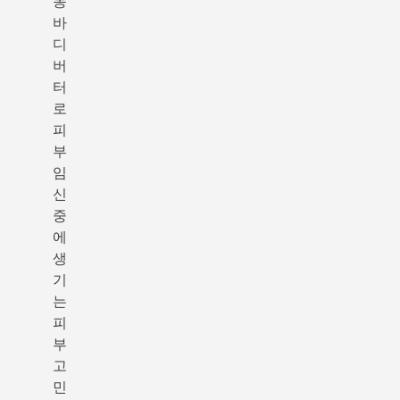
농
바
디
버
터
로
피
부
임
신
중
에
생
기
는
피
부
고
민