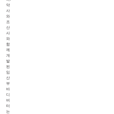
약
사
와
조
산
사
와
함
께
개
발
된
임
산
부
바
디
버
터
는