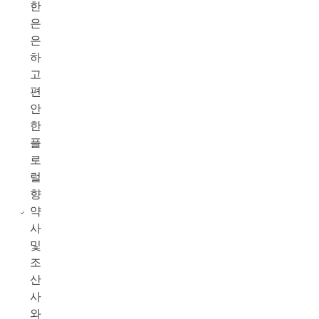
한
은
은
하
고
편
안
한
플
로
럴
향
약
사
및
조
산
사
와