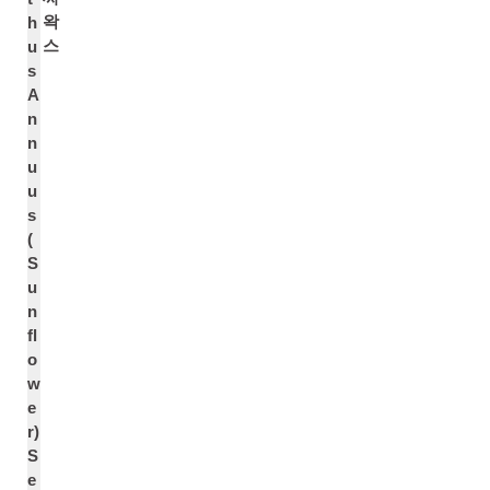
왁
h
스
u
s
A
n
n
u
u
s
(
S
u
n
fl
o
w
e
r)
S
e