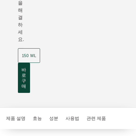
을
해
결
하
세
요.
150 ML
바
로
구
매
제품 설명
효능
성분
사용법
관련 제품