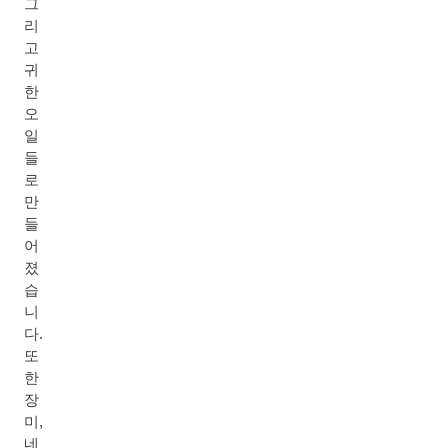
그
리
고
귀
한
오
일
들
로
만
들
어
졌
습
니
다.
또
한
장
미,
네