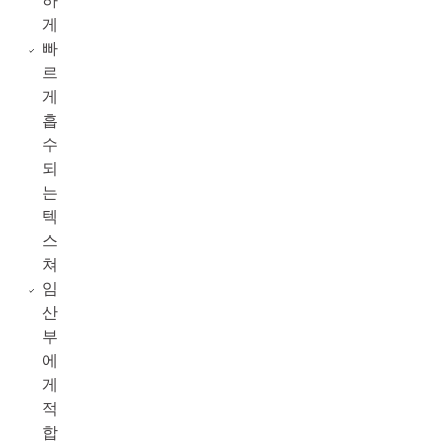
하
게
빠
르
게
흡
수
되
는
텍
스
쳐
임
산
부
에
게
적
합