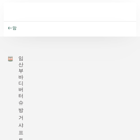
주요 콘텐츠로 건너뛰기
맘
임
산
부
바
디
버
터
슈
방
거
샤
프