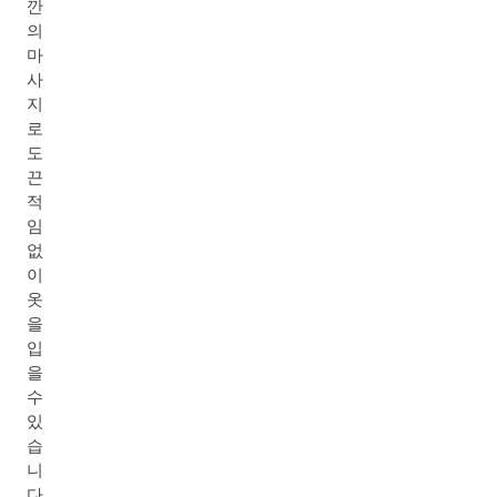
깐
의
마
사
지
로
도
끈
적
임
없
이
옷
을
입
을
수
있
습
니
다.