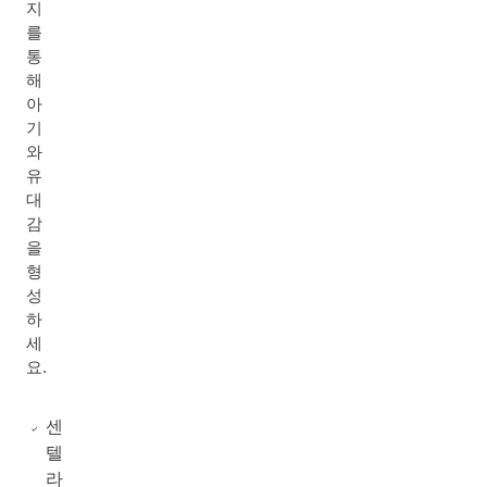
지
를
통
해
아
기
와
유
대
감
을
형
성
하
세
요.
센
텔
라