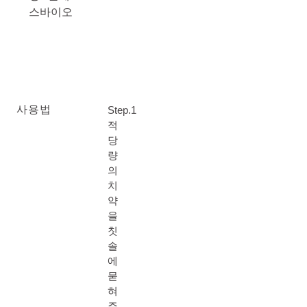
스바이오
사용법
Step.1
적
당
량
의
치
약
을
칫
솔
에
묻
혀
주