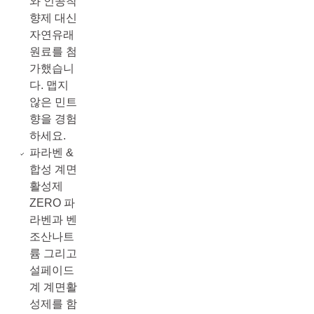
와 인공착
향제 대신
자연유래
원료를 첨
가했습니
다. 맵지
않은 민트
향을 경험
하세요.
파라벤 &
합성 계면
활성제
ZERO 파
라벤과 벤
조산나트
륨 그리고
설페이드
계 계면활
성제를 함