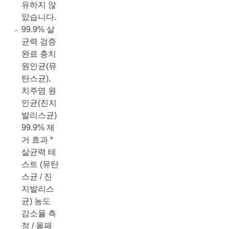
유하지 않
았습니다.
99.9% 살
균력 검증
완료 충치
원인균(뮤
탄스균),
치주염 원
인균(진지
발리스균)
99.9% 제
거 효과 *
살균력 테
스트 (뮤탄
스균 / 진
지발리스
균) 농도
감소율 측
정 / 올패