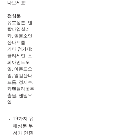
나보세요!
전성분
유효성분: 덴
탈타입실리
카, 일불소인
산나트륨
기타 첨가제:
글리세린, 스
피아민트오
일, 아몬드오
일, 알길산나
트륨, 정제수,
카렌듈라꽃추
출물, 펜넬오
일
19가지 유
해성분 무
첨가 인증