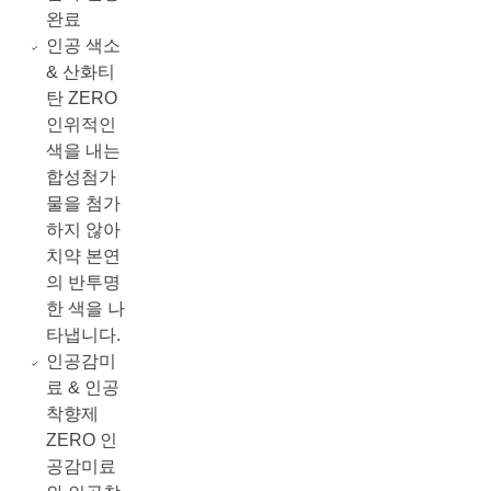
완료
인공 색소
& 산화티
탄 ZERO
인위적인
색을 내는
합성첨가
물을 첨가
하지 않아
치약 본연
의 반투명
한 색을 나
타냅니다.
인공감미
료 & 인공
착향제
ZERO 인
공감미료