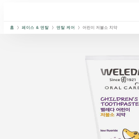
주요 콘텐츠로 건너뛰기
홈
페이스 & 덴탈
덴탈 케어
어린이 저불소 치약