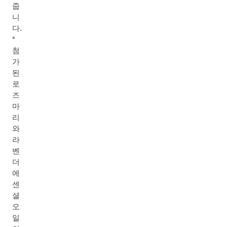
줍
니
다.
*
첨
가
된
로
즈
마
리
와
라
벤
더
에
센
셜
오
일