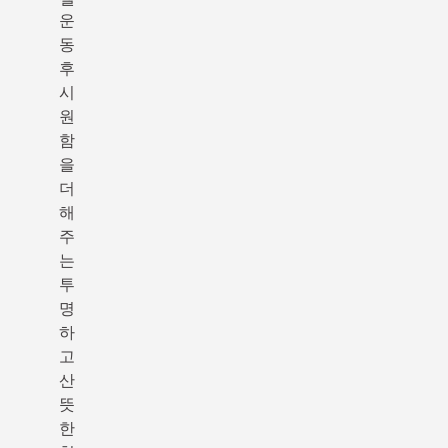
운
동
후
시
원
함
을
더
해
주
는
투
명
하
고
산
뜻
한