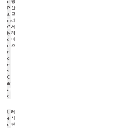
방
d
산
P
글
al
리
m
세
G
라
ly
이
c
즈
e
ri
d
e
s
C
itr
at
e
레
L
시
e
틴
ci