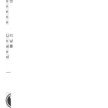
넨
o
n
e
n
e
리
Li
날
n
룰
al
o
ol