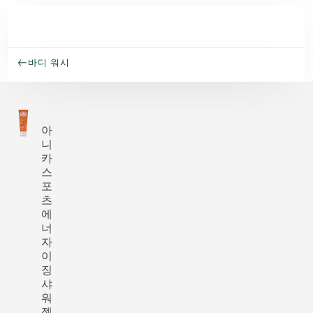
주요 콘텐츠로 건너뛰기
바디 워시
아
니
카
스
포
츠
에
너
자
이
징
샤
워
젤