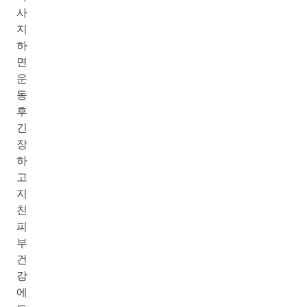
사
지
하
면
운
동
후
긴
장
하
고
지
친
피
부
건
강
에