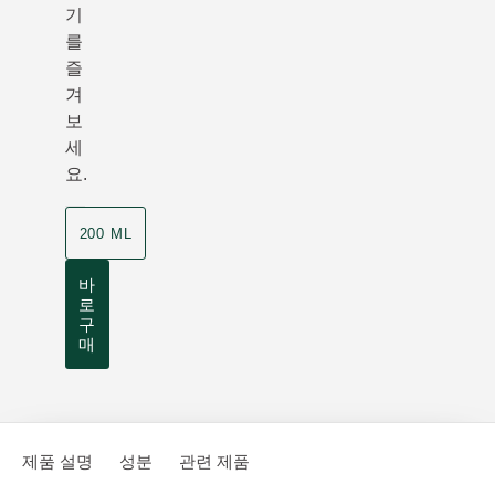
기
를
즐
겨
보
세
요.
200 ML
바
로
구
매
제품 설명
성분
관련 제품