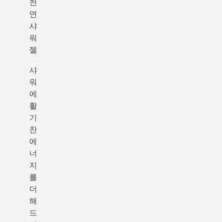
천
연
샤
워
젤
샤
워
에
활
기
찬
에
너
지
를
더
해
드