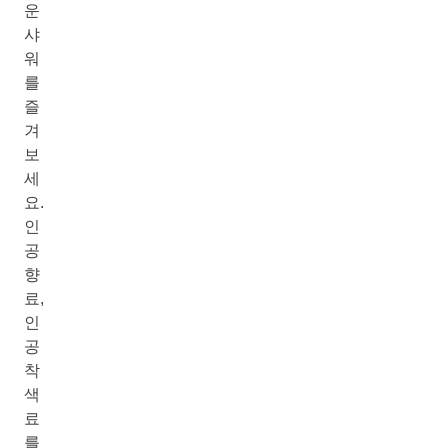
운
샤
워
를
즐
겨
보
세
요.
인
공
향
료,
인
공
착
색
료
를