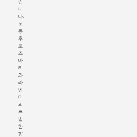
립
니
다.
운
동
후
로
즈
마
리
와
라
벤
더
의
특
별
한
향