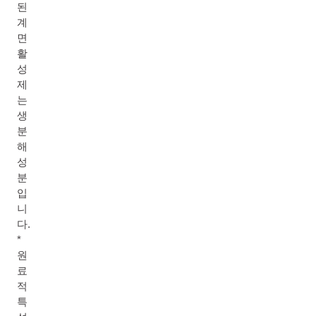
된
계
면
활
성
제
는
생
분
해
성
분
입
니
다.
*
원
료
적
특