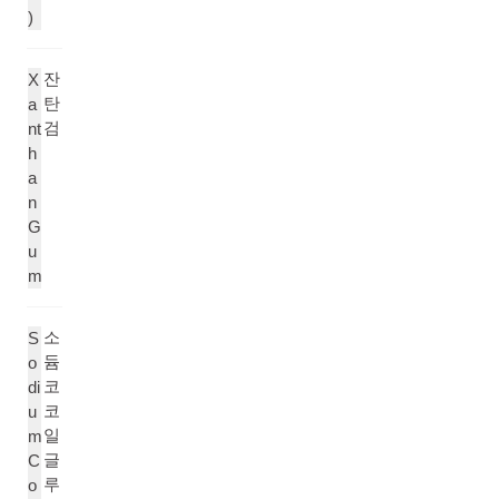
)
잔
X
탄
a
검
nt
h
a
n
G
u
m
소
S
듐
o
코
di
코
u
일
m
글
C
루
o