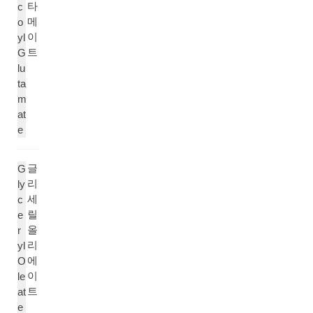
타
c
메
o
이
yl
트
G
lu
ta
m
at
e
글
G
리
ly
세
c
릴
e
올
r
리
yl
에
O
이
le
트
at
e