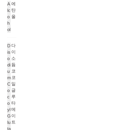
에
A
탄
lc
올
o
h
ol
다
D
이
is
소
o
듐
di
코
u
코
m
일
C
글
o
루
c
타
o
메
yl
이
G
트
lu
ta