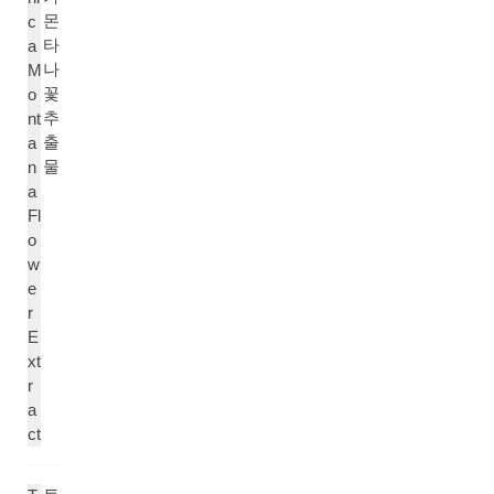
몬
c
타
a
나
M
꽃
o
추
nt
출
a
물
n
a
Fl
o
w
e
r
E
xt
r
a
ct