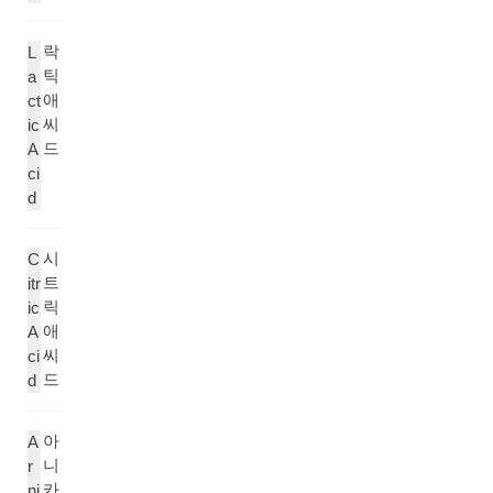
락
L
틱
a
애
ct
씨
ic
드
A
ci
d
시
C
트
itr
릭
ic
애
A
씨
ci
드
d
아
A
니
r
카
ni