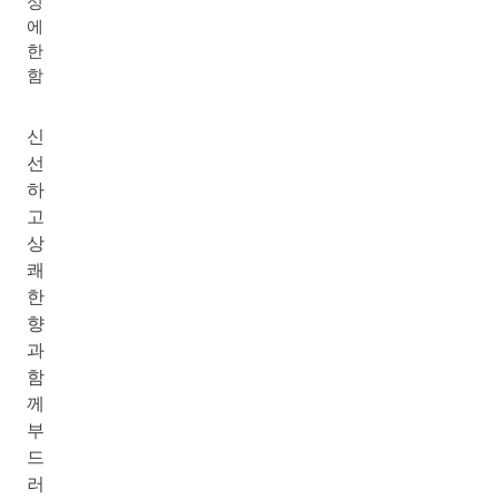
성
에
한
함
신
선
하
고
상
쾌
한
향
과
함
께
부
드
러