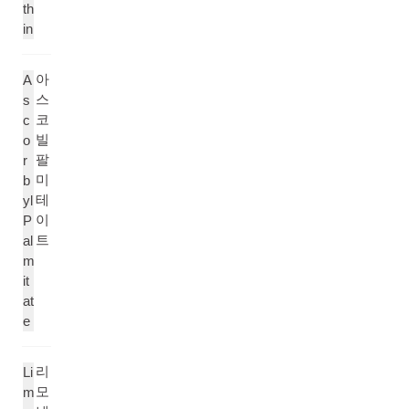
th
in
아
A
스
s
코
c
빌
o
팔
r
미
b
테
yl
이
P
트
al
m
it
at
e
리
Li
모
m