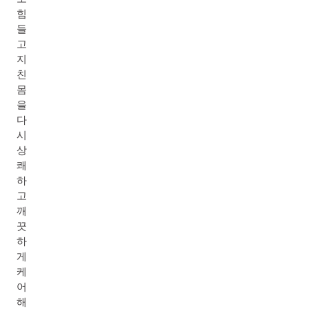
힘
들
고
지
친
몸
을
다
시
상
쾌
하
고
깨
끗
하
게
케
어
해