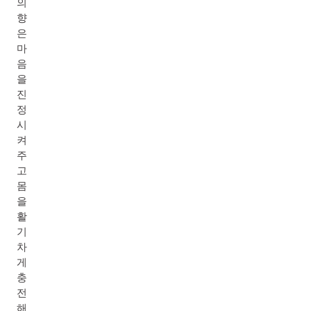
의
향
은
마
음
을
진
정
시
켜
주
고
몸
을
활
기
차
게
충
전
해