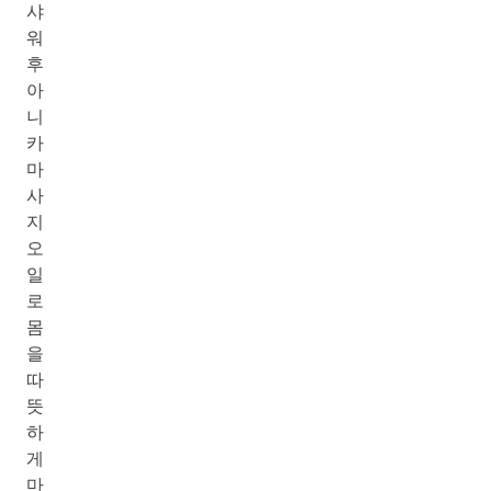
샤
워
후
아
니
카
마
사
지
오
일
로
몸
을
따
뜻
하
게
마