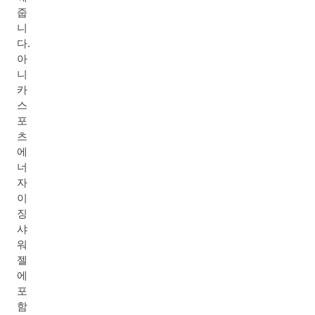
줍
니
다.
아
니
카
스
포
츠
에
너
자
이
징
샤
워
젤
에
포
함