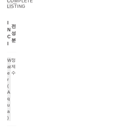
COMPLETE
LISTING
I
전
N
성
C
분
I
정
W
제
at
수
e
r
(
A
q
u
a
)