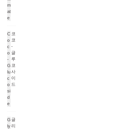
m
at
e
코
C
코
o
-
c
글
o
루
-
코
G
사
lu
이
c
드
o
si
d
e
글
G
리
ly