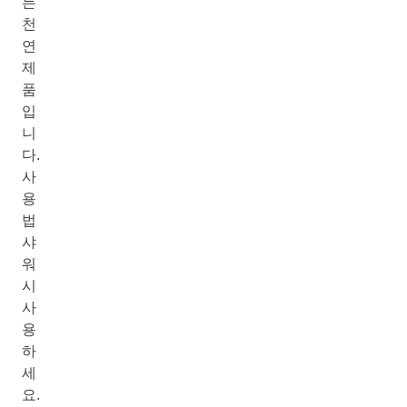
든
천
연
제
품
입
니
다.
사
용
법
샤
워
시
사
용
하
세
요.