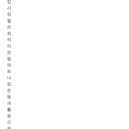
징
샤
워
젤
은
최
적
의
운
동
파
트
너
로,
운
동
과
활
동
으
로