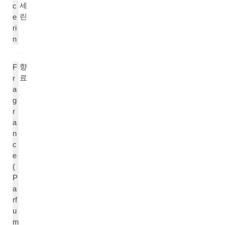
세
c
린
e
ri
n
향
F
료
r
a
g
r
a
n
c
e
(
P
a
rf
u
m