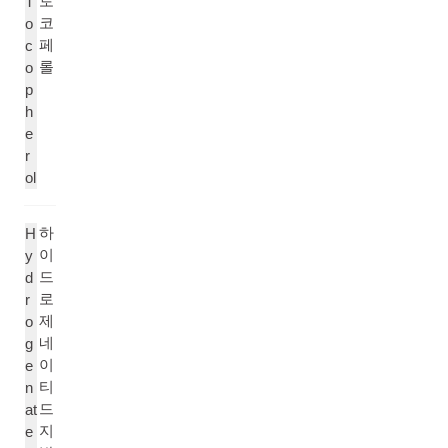
토
T
코
o
페
c
롤
o
p
h
e
r
ol
하
H
이
y
드
d
로
r
제
o
네
g
이
e
티
n
드
at
지
e