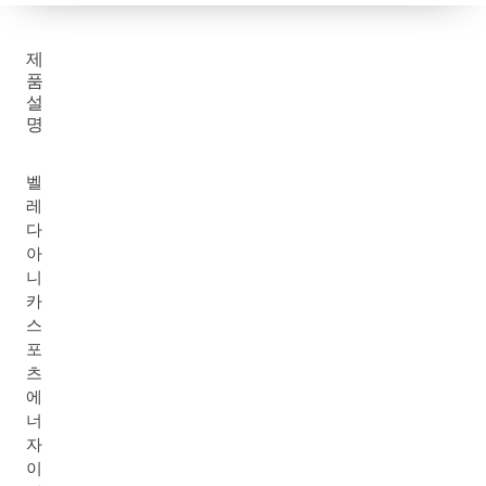
제
품
설
명
벨
레
다
아
니
카
스
포
츠
에
너
자
이