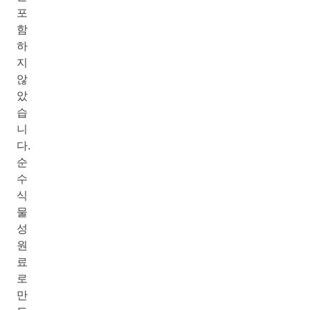
포
함
하
지
않
았
습
니
다.
순
수
식
물
성
원
료
로
만