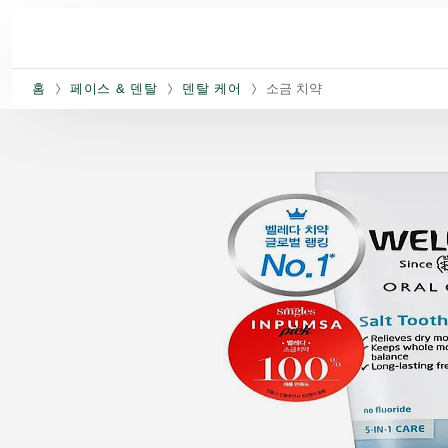
주요 콘텐츠로 건너뛰기
홈
페이스 & 덴탈
덴탈 케어
소금 치약