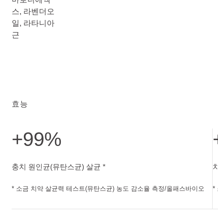
스, 라벤더오
일, 라타니아
근
효능
+99%
충치 원인균(뮤탄스균) 살균. 소금 치약 살균력 테스트(뮤탄
충치 원인균(뮤탄스균) 살균 *
* 소금 치약 살균력 테스트(뮤탄스균) 농도 감소율 측정/올패스바이오
*