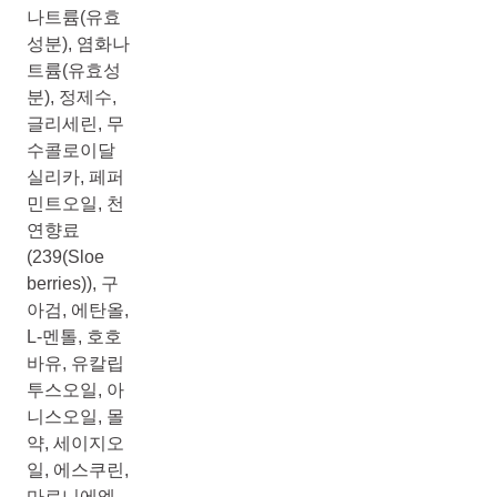
나트륨(유효
성분), 염화나
트륨(유효성
분), 정제수,
글리세린, 무
수콜로이달
실리카, 페퍼
민트오일, 천
연향료
(239(Sloe
berries)), 구
아검, 에탄올,
L-멘톨, 호호
바유, 유칼립
투스오일, 아
니스오일, 몰
약, 세이지오
일, 에스쿠린,
마로니에엑