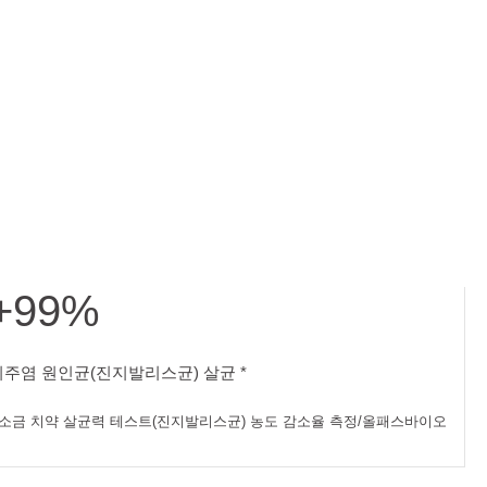
+99%
스균) 농도 감소율 측정/올패스바이오
치주염 원인균(진지발리스균) 살균. 소금 치약 살균력 테스트(진
치주염 원인균(진지발리스균) 살균 *
 소금 치약 살균력 테스트(진지발리스균) 농도 감소율 측정/올패스바이오