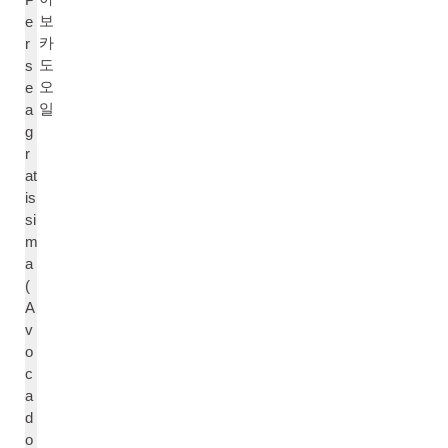
보
e
카
r
도
s
오
e
일
a
g
r
at
is
si
m
a
(
A
v
o
c
a
d
o