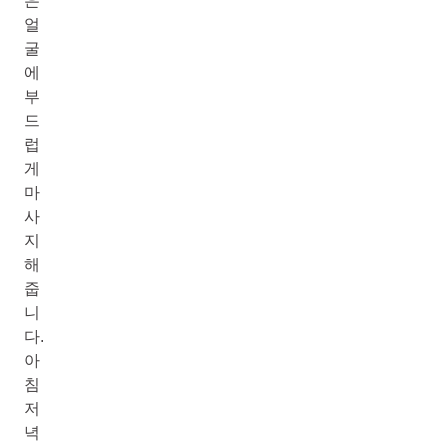
은
얼
굴
에
부
드
럽
게
마
사
지
해
줍
니
다.
아
침
저
녁