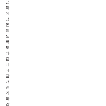
끈
하
게
정
돈
되
도
록
도
와
줍
니
다.
담
배
연
기
와
같