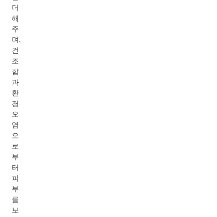
더
해
주
며,
건
조
함
과
환
경
오
염
으
로
부
터
피
부
를
보