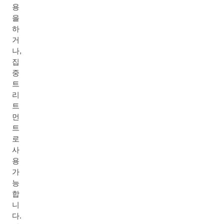
용
을
하
거
나,
집
중
트
리
트
먼
트
로
사
용
가
능
합
니
다.