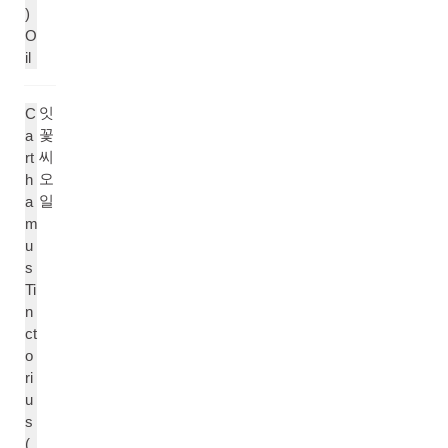
)
O
il
잇
C
꽃
a
씨
rt
오
h
일
a
m
u
s
Ti
n
ct
o
ri
u
s
(