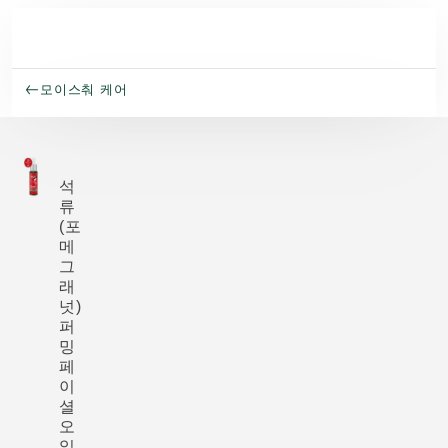
주요 콘텐츠로 건너뛰기
모이스춰 케어
석
류
(포
메
그
래
넛)
퍼
밍
페
이
셜
오
일