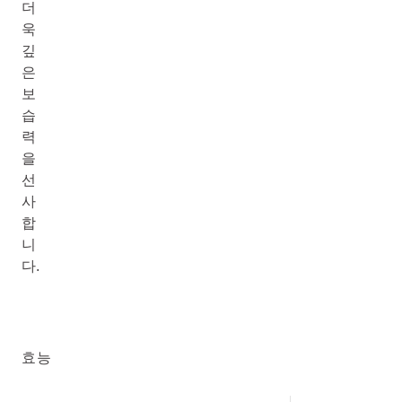
더
욱
깊
은
보
습
력
을
선
사
합
니
다.
효능