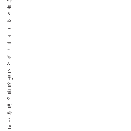
따
뜻
한
손
으
로
블
렌
딩
시
킨
후,
얼
굴
에
발
라
주
면