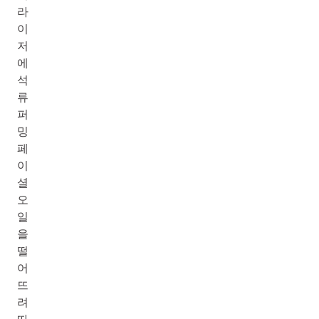
라
이
저
에
석
류
퍼
밍
페
이
셜
오
일
을
떨
어
뜨
려