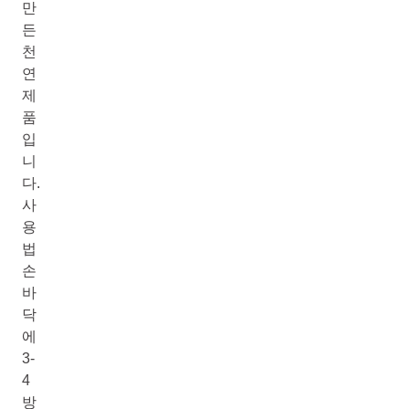
만
든
천
연
제
품
입
니
다.
사
용
법
손
바
닥
에
3-
4
방