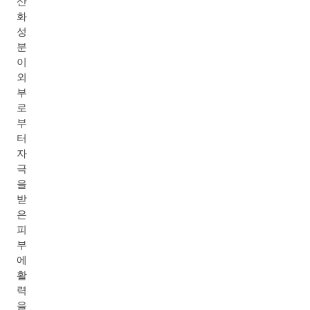
산
화
성
분
이
외
부
로
부
터
자
극
을
받
은
피
부
에
활
력
을