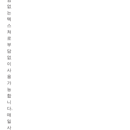
없
는
텍
스
쳐
로
부
담
없
이
사
용
가
능
합
니
다.
매
일
사