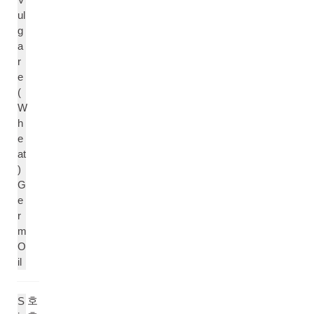
ul
g
a
r
e
(
W
h
e
at
)
G
e
r
m
O
il
호
S