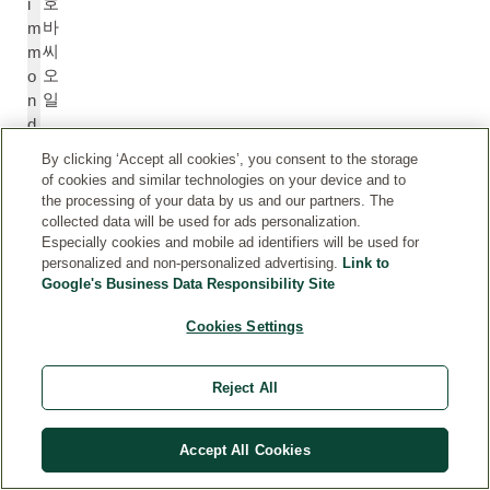
호
i
바
m
씨
m
오
o
일
n
d
si
By clicking ‘Accept all cookies’, you consent to the storage
a
of cookies and similar technologies on your device and to
C
the processing of your data by us and our partners. The
hi
collected data will be used for ads personalization.
Especially cookies and mobile ad identifiers will be used for
n
personalized and non-personalized advertising.
Link to
e
Google's Business Data Responsibility Site
n
si
Cookies Settings
s
(
J
Reject All
oj
o
Accept All Cookies
b
a