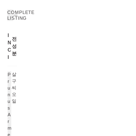
COMPLETE
LISTING
I
전
N
성
C
분
I
살
P
구
r
씨
u
오
n
일
u
s
A
r
m
e