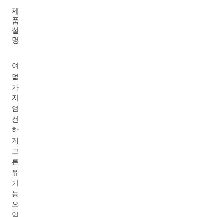
제
품
설
명
여
덟
가
지
엄
선
하
게
고
른
유
기
농
오
일