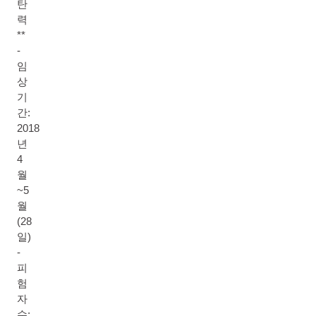
탄
력
**
-
임
상
기
간:
2018
년
4
월
~5
월
(28
일)
-
피
험
자
수: