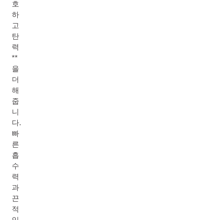
호
하
고
탄
력
**
을
더
해
줍
니
다.
빠
른
흡
수
력
과
끈
적
임