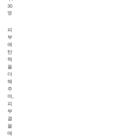
30
명
피
부
에
탄
력
을
더
해
주
며,
피
부
결
을
매