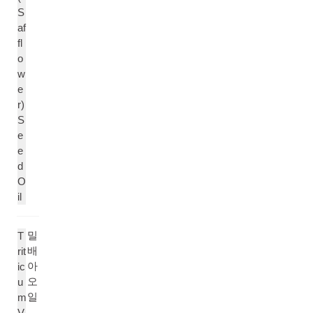
S
af
fl
o
w
e
r)
S
e
e
d
O
il
밀
T
배
rit
아
ic
오
u
일
m
V