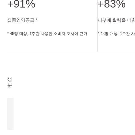
+91%
+83%
집중영양공급. 48명 대상, 1주간 사용한 소비자 조사에 근거
피부에 활력을 더함
집중영양공급 *
피부에 활력을 더함
* 48명 대상, 1주간 사용한 소비자 조사에 근거
* 48명 대상, 1주간
성
분
석류씨오일
Punica Granatum Seed Oil
더 알아보기