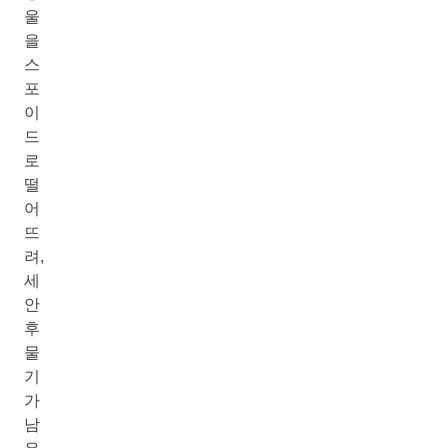
울
을
스
포
이
드
로
떨
어
뜨
려,
세
안
후
물
기
가
남