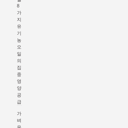
8
가
지
유
기
농
오
일
의
집
중
영
양
공
급
가
벼
운