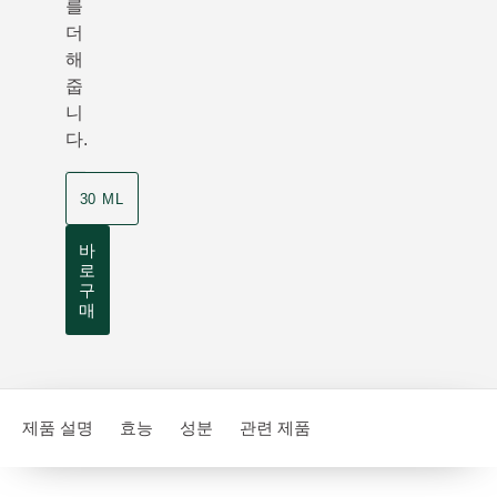
를
더
해
줍
니
다.
30 ML
바
로
구
매
제품 설명
효능
성분
관련 제품