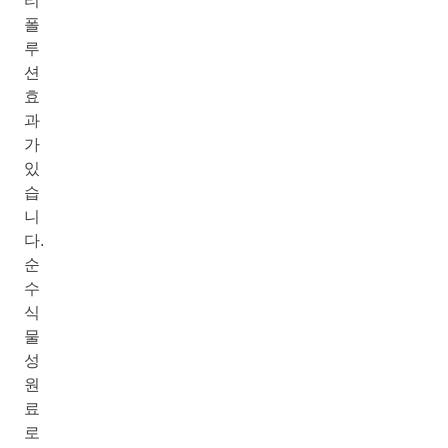
티
폴
루
션
효
과
가
있
습
니
다.
순
수
식
물
성
원
료
로