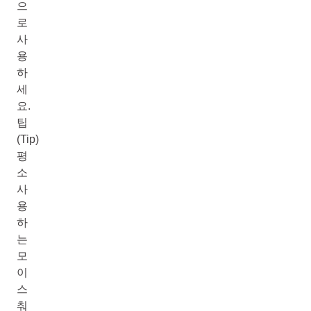
으
로
사
용
하
세
요.
팁
(Tip)
평
소
사
용
하
는
모
이
스
춰