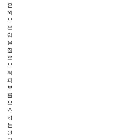
은
외
부
오
염
물
질
로
부
터
피
부
를
보
호
하
는
안