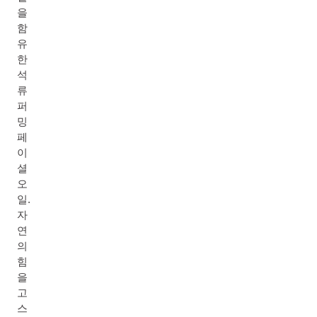
을
함
유
한
석
류
퍼
밍
페
이
셜
오
일.
자
연
의
힘
을
고
스