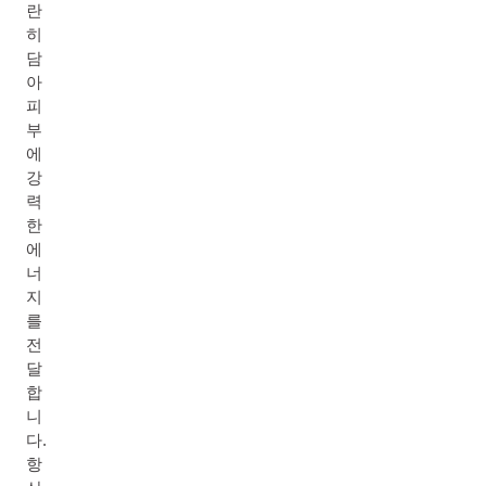
란
히
담
아
피
부
에
강
력
한
에
너
지
를
전
달
합
니
다.
항