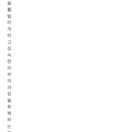
을
활
발
하
게
하
고
성
숙
한
피
부
의
과
정
을
회
복
하
는