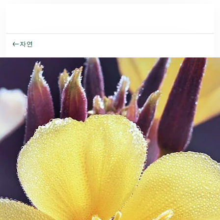
주요 콘텐츠로 건너뛰기
자연