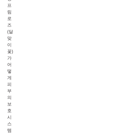
프
림
로
즈
(달
맞
이
꽃)
가
어
떻
게
피
부
의
보
호
시
스
템