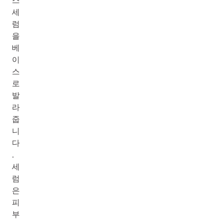
스
세
럼
을
베
이
스
로
발
라
줍
니
다
.
세
럼
은
피
부