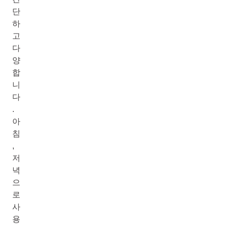
단
하
고
다
양
합
니
다
.
아
침
,
저
녁
으
로
사
용