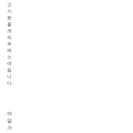
고
기
분
좋
게
피
부
에
스
며
듭
니
다.
여
덟
가