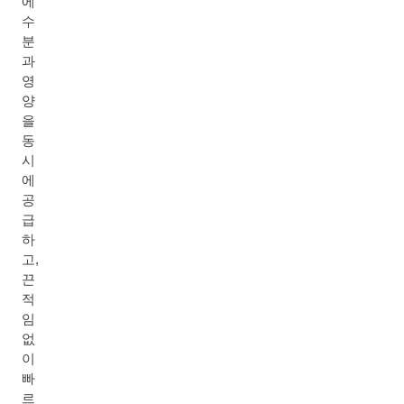
에
수
분
과
영
양
을
동
시
에
공
급
하
고,
끈
적
임
없
이
빠
르