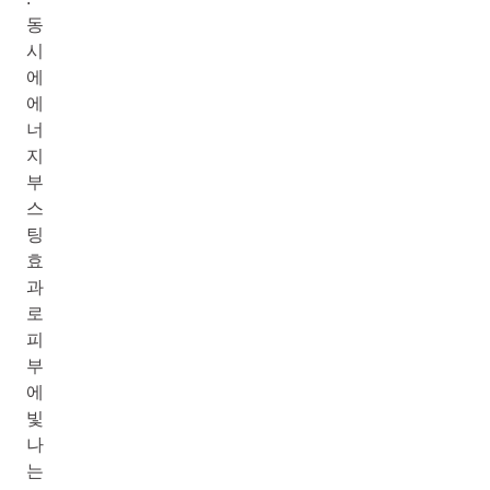
동
시
에
에
너
지
부
스
팅
효
과
로
피
부
에
빛
나
는