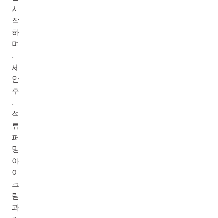
시
작
하
며
,
세
안
후
,
석
류
퍼
밍
아
이
크
림
과