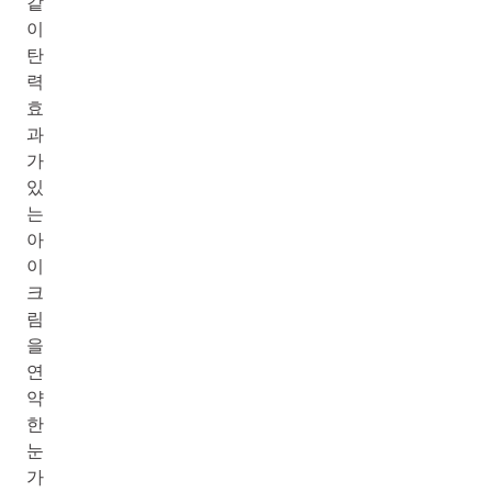
같
이
탄
력
효
과
가
있
는
아
이
크
림
을
연
약
한
눈
가