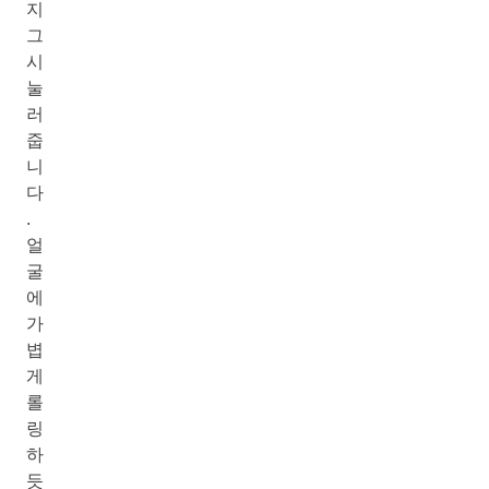
지
그
시
눌
러
줍
니
다
.
얼
굴
에
가
볍
게
롤
링
하
듯