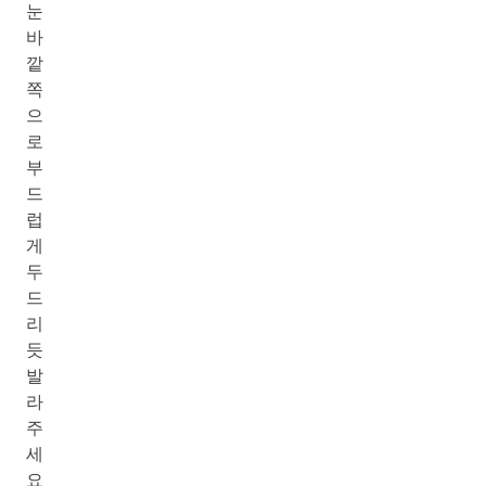
눈
바
깥
쪽
으
로
부
드
럽
게
두
드
리
듯
발
라
주
세
요