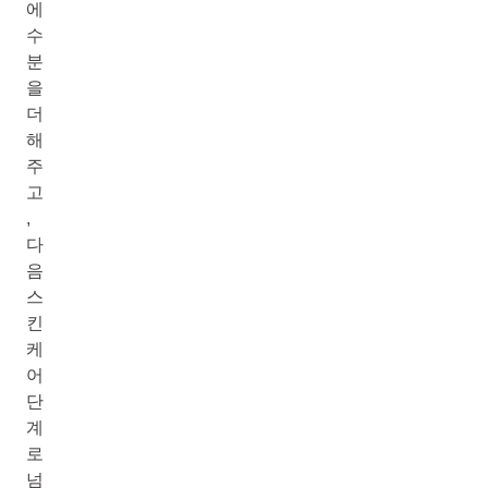
에
수
분
을
더
해
주
고
,
다
음
스
킨
케
어
단
계
로
넘