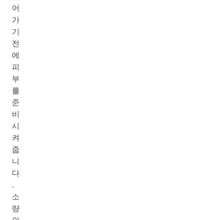
어
가
기
전
에
피
부
를
준
비
시
켜
줍
니
다
.
소
량