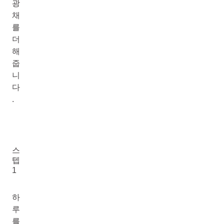
광
채
를
더
해
줍
니
다
.
스
텝
1
하
루
를