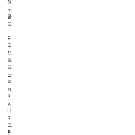
해
도
좋
고
,
단
독
으
로
또
는
석
류
퍼
밍
데
이
크
림