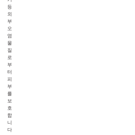
등
외
부
오
염
물
질
로
부
터
피
부
를
보
호
합
니
다