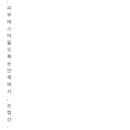
.
피
부
에
스
며
들
도
록
눈
안
쪽
에
서
,
눈
썹
산
,