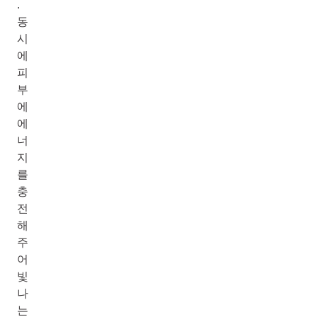
.
동
시
에
피
부
에
에
너
지
를
충
전
해
주
어
빛
나
는