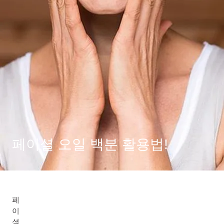
페이셜 오일 백분 활용법!
페
이
셜