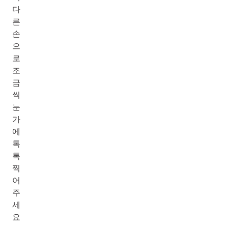
다
른
손
으
로
조
금
씩
눈
가
에
톡
톡
찍
어
주
세
요