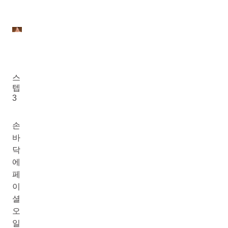
스
텝
3
손
바
닥
에
페
이
셜
오
일