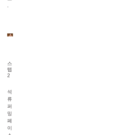
.
스
텝
2
석
류
퍼
밍
페
이