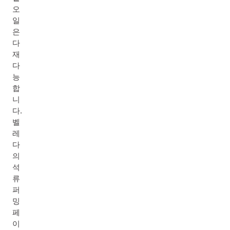
오
일
은
다
재
다
능
합
니
다.
벨
레
다
의
석
류
퍼
밍
페
이