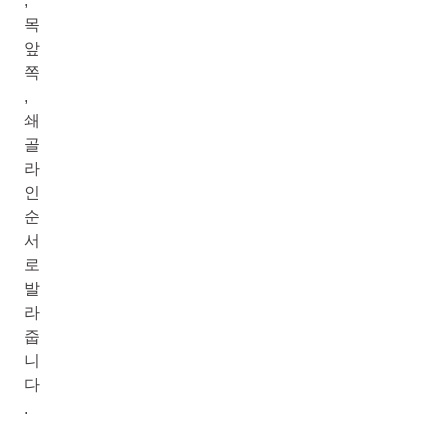
,
목
앞
쪽
,
쇄
골
라
인
순
서
로
발
라
줍
니
다
.