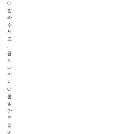
에
발
라
주
세
요
.
중
지
나
약
지
에
콩
알
만
큼
덜
어