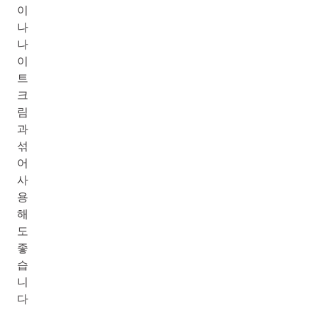
이
나
나
이
트
크
림
과
섞
어
사
용
해
도
좋
습
니
다
.