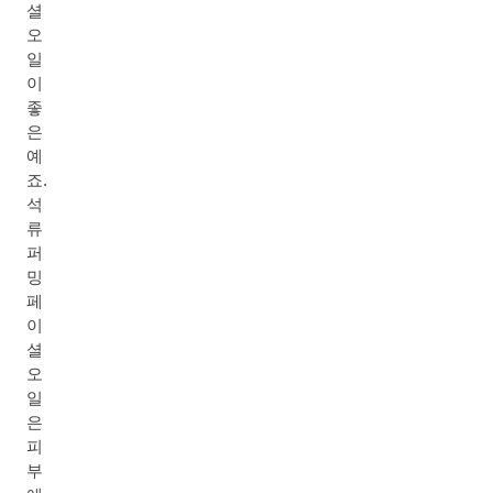
셜
오
일
이
좋
은
예
죠.
석
류
퍼
밍
페
이
셜
오
일
은
피
부