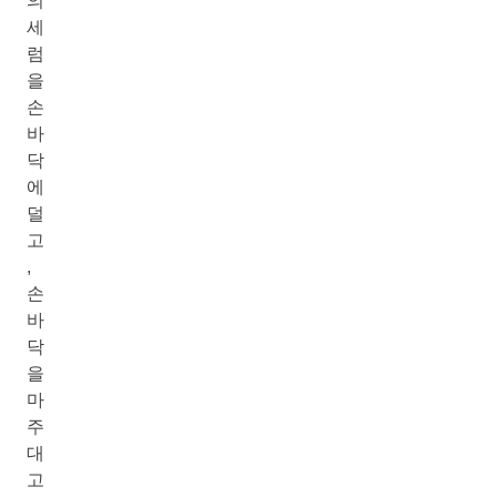
의
세
럼
을
손
바
닥
에
덜
고
,
손
바
닥
을
마
주
대
고