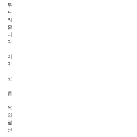
두
드
려
줍
니
다
.
이
마
,
코
,
뺨
,
목
의
옆
선