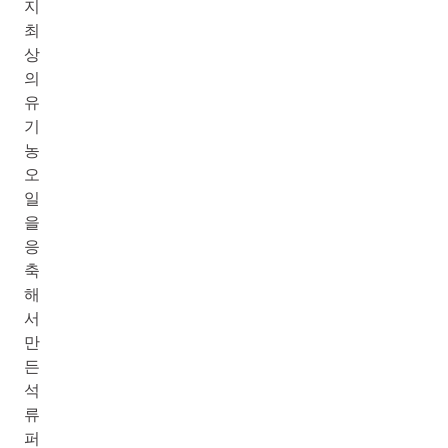
지
최
상
의
유
기
농
오
일
을
응
축
해
서
만
든
석
류
퍼