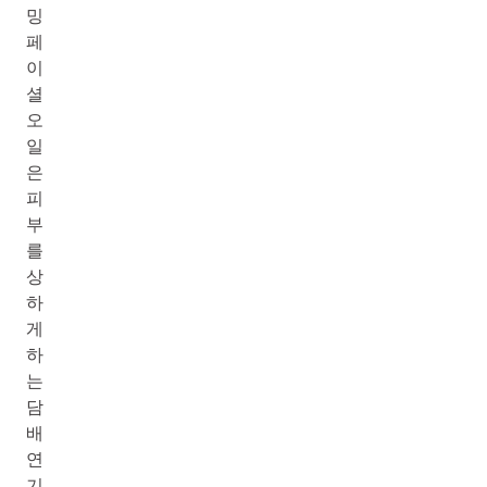
밍
페
이
셜
오
일
은
피
부
를
상
하
게
하
는
담
배
연
기