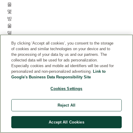
을
몇
방
울
덜
어
By clicking ‘Accept all cookies’, you consent to the storage
주
of cookies and similar technologies on your device and to
세
the processing of your data by us and our partners. The
collected data will be used for ads personalization.
요
Especially cookies and mobile ad identifiers will be used for
.
personalized and non-personalized advertising.
Link to
약
Google's Business Data Responsibility Site
지
Cookies Settings
와
중
지
Reject All
를
사
Accept All Cookies
용
해