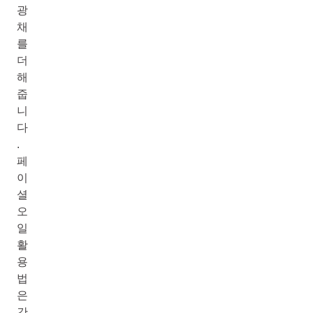
광
채
를
더
해
줍
니
다
.
페
이
셜
오
일
활
용
법
은
간